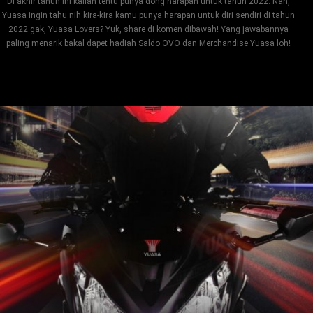
Di akhir tahun ini kalian tentu punya dong harapan untuk tahun 2022. Nah,
Yuasa ingin tahu nih kira-kira kamu punya harapan untuk diri sendiri di tahun
2022 gak, Yuasa Lovers? Yuk, share di komen dibawah! Yang jawabannya
paling menarik bakal dapet hadiah Saldo OVO dan Merchandise Yuasa loh!