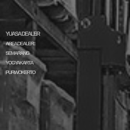
YUASA DEALER
AREA DEALER :
SEMARANG
YOGYAKARTA
PURWOKERTO