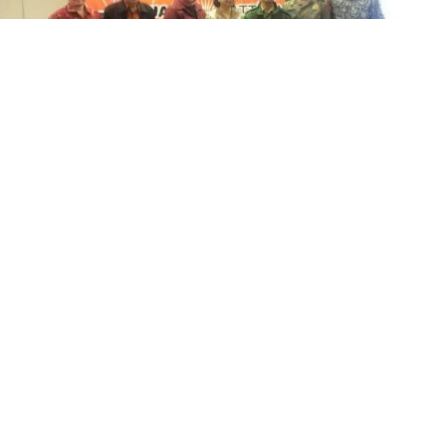
Pengundian Tahap 2 Kupon Undian Berhadiah
Yuasa
18 AUG 2014
|
KABAR DEALER TERBARU
Bertempat di Hotel Ibis Slipi pada hari Selasa, 8 Juli 2014 Yuasa Battery
melakukan pengundian program Kupon Undian Berhadiah Tahap II dari total 5
tahap pengundian yang akan dilakukan