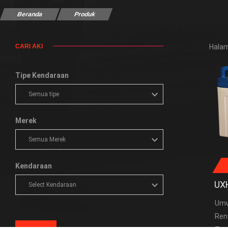
Beranda
Produk
CARI AKI
Halam
Tipe Kendaraan
Merek
Kendaraan
UX
Umu
Ren